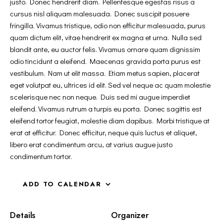
justo. Donec hendrerit diam. Pellentesque egestas risus a
cursus nisl aliquam malesuada. Donec suscipit posuere
fringilla. Vivamus tristique, odio non efficitur malesuada, purus
quam dictum elit, vitae hendrerit ex magna et urna. Nulla sed
blandit ante, eu auctor felis. Vivamus ornare quam dignissim
odio tincidunt a eleifend. Maecenas gravida porta purus est
vestibulum. Nam ut elit massa. Etiam metus sapien, placerat
eget volutpat eu, ultrices id elit. Sed vel neque ac quam molestie
scelerisque nec non neque. Duis sed mi augue imperdiet
eleifend. Vivamus rutrum a turpis eu porta. Donec sagittis est
eleifend tortor feugiat, molestie diam dapibus. Morbi tristique at
erat at efficitur. Donec efficitur, neque quis luctus et aliquet,
libero erat condimentum arcu, at varius augue justo
condimentum tortor.
ADD TO CALENDAR
Details
Organizer